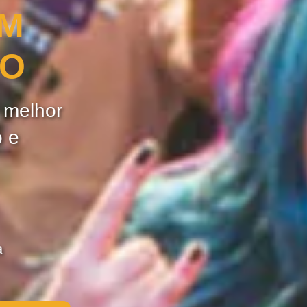
OM
ÃO
e melhor
o e
a