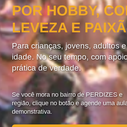
POR HOBBY, C
LEVEZA E PAIX
Para crianças, jovens, adultos 
idade. No seu tempo, com apoi
prática de verdade.
Se você mora no bairro de PERDIZES e
região, clique no botão e agende uma aul
demonstrativa.