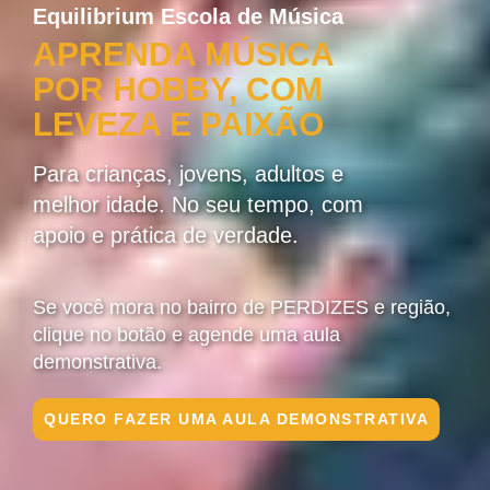
Equilibrium Escola de Música
APRENDA MÚSICA
POR HOBBY, COM
LEVEZA E PAIXÃO
Para crianças, jovens, adultos e
melhor idade. No seu tempo, com
apoio e prática de verdade.
Se você mora no bairro de PERDIZES e região,
clique no botão e agende uma aula
demonstrativa.
QUERO FAZER UMA AULA DEMONSTRATIVA