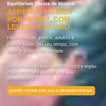
Equilibrium Escola de Música
APRENDA MÚSICA
POR HOBBY, COM
LEVEZA E PAIXÃO
Para crianças, jovens, adultos e
melhor idade. No seu tempo, com
apoio e prática de verdade.
Se você mora no bairro de PERDIZES e região,
clique no botão e agende uma aula
demonstrativa.
QUERO FAZER UMA AULA DEMONSTRATIVA