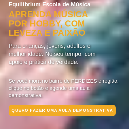
Equilibrium Escola de Música
APRENDA MÚSICA
POR HOBBY, COM
LEVEZA E PAIXÃO
Para crianças, jovens, adultos e
melhor idade. No seu tempo, com
apoio e prática de verdade.
Se você mora no bairro de PERDIZES e região,
clique no botão e agende uma aula
demonstrativa.
QUERO FAZER UMA AULA DEMONSTRATIVA