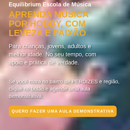
Equilibrium Escola de Música
APRENDA MÚSICA
POR HOBBY, COM
LEVEZA E PAIXÃO
Para crianças, jovens, adultos e
melhor idade. No seu tempo, com
apoio e prática de verdade.
Se você mora no bairro de PERDIZES e região,
clique no botão e agende uma aula
demonstrativa.
QUERO FAZER UMA AULA DEMONSTRATIVA