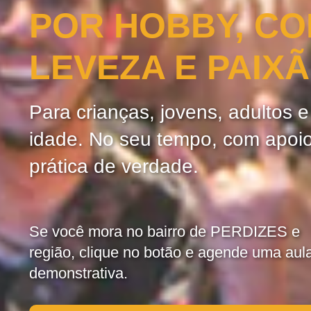
POR HOBBY, C
LEVEZA E PAIX
Para crianças, jovens, adultos 
idade. No seu tempo, com apoi
prática de verdade.
Se você mora no bairro de PERDIZES e
região, clique no botão e agende uma aul
demonstrativa.