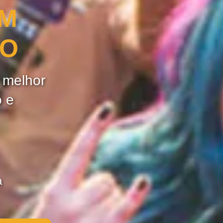
OM
ÃO
e melhor
o e
a