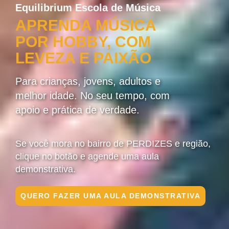
Equilibrium Escola de Música
APRENDA MÚSICA
POR HOBBY, COM
LEVEZA E PAIXÃO
Para crianças, jovens, adultos e
melhor idade. No seu tempo, com
apoio e prática de verdade.
Se você mora no bairro de PERDIZES e região,
clique no botão e agende uma aula
demonstrativa.
QUERO FAZER UMA AULA DEMONSTRATIVA