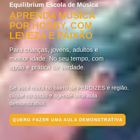
Equilibrium Escola de Música
APRENDA MÚSICA
POR HOBBY, COM
LEVEZA E PAIXÃO
Para crianças, jovens, adultos e
melhor idade. No seu tempo, com
apoio e prática de verdade.
Se você mora no bairro de PERDIZES e região,
clique no botão e agende uma aula
demonstrativa.
QUERO FAZER UMA AULA DEMONSTRATIVA