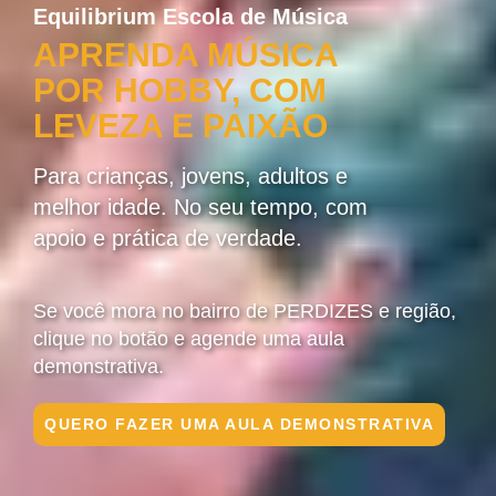
Equilibrium Escola de Música
APRENDA MÚSICA
POR HOBBY, COM
LEVEZA E PAIXÃO
Para crianças, jovens, adultos e
melhor idade. No seu tempo, com
apoio e prática de verdade.
Se você mora no bairro de PERDIZES e região,
clique no botão e agende uma aula
demonstrativa.
QUERO FAZER UMA AULA DEMONSTRATIVA