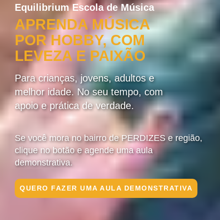
Equilibrium Escola de Música
APRENDA MÚSICA
POR HOBBY, COM
LEVEZA E PAIXÃO
Para crianças, jovens, adultos e
melhor idade. No seu tempo, com
apoio e prática de verdade.
Se você mora no bairro de PERDIZES e região,
clique no botão e agende uma aula
demonstrativa.
QUERO FAZER UMA AULA DEMONSTRATIVA