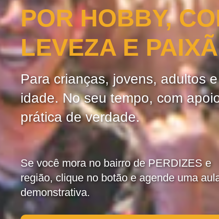
POR HOBBY, C
LEVEZA E PAIX
Para crianças, jovens, adultos 
idade. No seu tempo, com apoi
prática de verdade.
Se você mora no bairro de PERDIZES e
região, clique no botão e agende uma aul
demonstrativa.