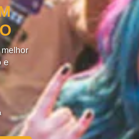
OM
ÃO
e melhor
o e
a