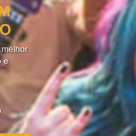
OM
ÃO
e melhor
o e
a