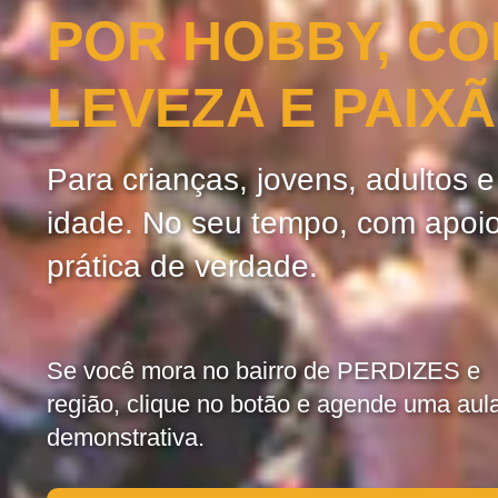
POR HOBBY, C
LEVEZA E PAIX
Para crianças, jovens, adultos 
idade. No seu tempo, com apoi
prática de verdade.
Se você mora no bairro de PERDIZES e
região, clique no botão e agende uma aul
demonstrativa.