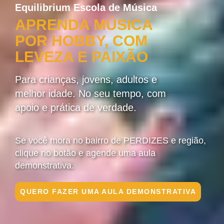
Equilibrium Escola de Música
APRENDA MÚSICA
POR HOBBY, COM
LEVEZA E PAIXÃO
Para crianças, jovens, adultos e
melhor idade. No seu tempo, com
apoio e prática de verdade.
Se você mora no bairro de PERDIZES e região,
clique no botão e agende uma aula
demonstrativa.
QUERO FAZER UMA AULA DEMONSTRATIVA