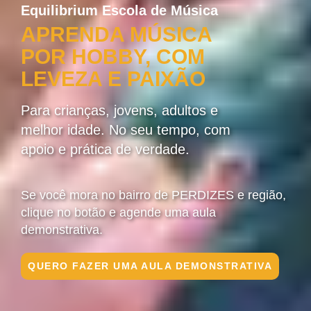
Equilibrium Escola de Música
APRENDA MÚSICA
POR HOBBY, COM
LEVEZA E PAIXÃO
Para crianças, jovens, adultos e
melhor idade. No seu tempo, com
apoio e prática de verdade.
Se você mora no bairro de PERDIZES e região,
clique no botão e agende uma aula
demonstrativa.
QUERO FAZER UMA AULA DEMONSTRATIVA