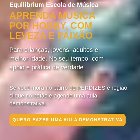
Equilibrium Escola de Música
APRENDA MÚSICA
POR HOBBY, COM
LEVEZA E PAIXÃO
Para crianças, jovens, adultos e
melhor idade. No seu tempo, com
apoio e prática de verdade.
Se você mora no bairro de PERDIZES e região,
clique no botão e agende uma aula
demonstrativa.
QUERO FAZER UMA AULA DEMONSTRATIVA