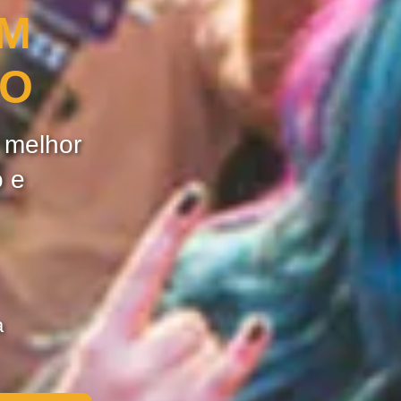
OM
ÃO
e melhor
o e
a