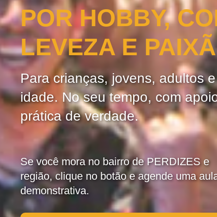
POR HOBBY, C
LEVEZA E PAIX
Para crianças, jovens, adultos 
idade. No seu tempo, com apoi
prática de verdade.
Se você mora no bairro de PERDIZES e
região, clique no botão e agende uma aul
demonstrativa.