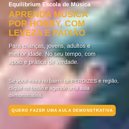
Equilibrium Escola de Música
APRENDA MÚSICA
POR HOBBY, COM
LEVEZA E PAIXÃO
Para crianças, jovens, adultos e
melhor idade. No seu tempo, com
apoio e prática de verdade.
Se você mora no bairro de PERDIZES e região,
clique no botão e agende uma aula
demonstrativa.
QUERO FAZER UMA AULA DEMONSTRATIVA