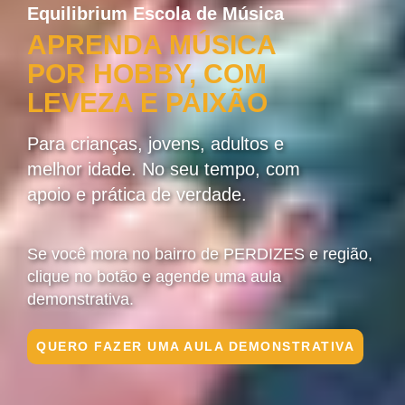
Equilibrium Escola de Música
APRENDA MÚSICA
POR HOBBY, COM
LEVEZA E PAIXÃO
Para crianças, jovens, adultos e
melhor idade. No seu tempo, com
apoio e prática de verdade.
Se você mora no bairro de PERDIZES e região,
clique no botão e agende uma aula
demonstrativa.
QUERO FAZER UMA AULA DEMONSTRATIVA