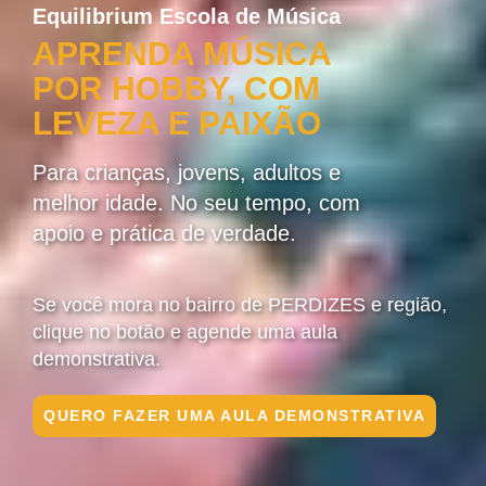
Equilibrium Escola de Música
APRENDA MÚSICA
POR HOBBY, COM
LEVEZA E PAIXÃO
Para crianças, jovens, adultos e
melhor idade. No seu tempo, com
apoio e prática de verdade.
Se você mora no bairro de PERDIZES e região,
clique no botão e agende uma aula
demonstrativa.
QUERO FAZER UMA AULA DEMONSTRATIVA