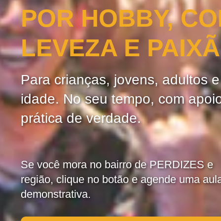
POR HOBBY, C
LEVEZA E PAIX
Para crianças, jovens, adultos 
idade. No seu tempo, com apoi
prática de verdade.
Se você mora no bairro de PERDIZES e
região, clique no botão e agende uma aul
demonstrativa.