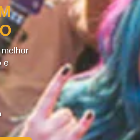
OM
ÃO
e melhor
o e
a