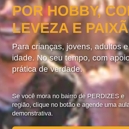
POR HOBBY, C
LEVEZA E PAIX
Para crianças, jovens, adultos 
idade. No seu tempo, com apoi
prática de verdade.
Se você mora no bairro de PERDIZES e
região, clique no botão e agende uma aul
demonstrativa.