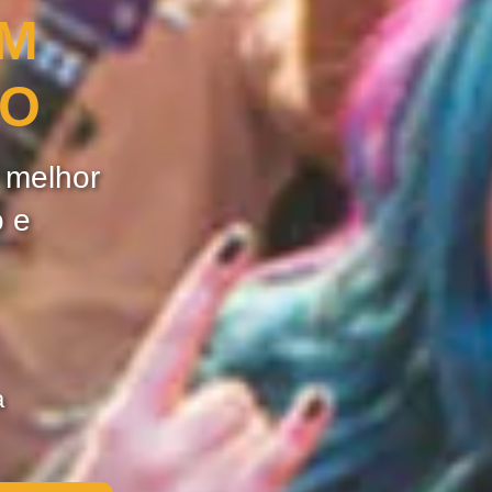
OM
ÃO
e melhor
o e
a