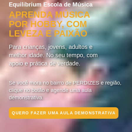
Equilibrium Escola de Música
APRENDA MÚSICA
POR HOBBY, COM
LEVEZA E PAIXÃO
Para crianças, jovens, adultos e
melhor idade. No seu tempo, com
apoio e prática de verdade.
Se você mora no bairro de PERDIZES e região,
clique no botão e agende uma aula
demonstrativa.
QUERO FAZER UMA AULA DEMONSTRATIVA