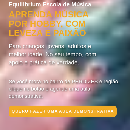
Equilibrium Escola de Música
APRENDA MÚSICA
POR HOBBY, COM
LEVEZA E PAIXÃO
Para crianças, jovens, adultos e
melhor idade. No seu tempo, com
apoio e prática de verdade.
Se você mora no bairro de PERDIZES e região,
clique no botão e agende uma aula
demonstrativa.
QUERO FAZER UMA AULA DEMONSTRATIVA