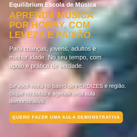
Equilibrium Escola de Música
APRENDA MÚSICA
POR HOBBY, COM
LEVEZA E PAIXÃO
Para crianças, jovens, adultos e
melhor idade. No seu tempo, com
apoio e prática de verdade.
Se você mora no bairro de PERDIZES e região,
clique no botão e agende uma aula
demonstrativa.
QUERO FAZER UMA AULA DEMONSTRATIVA