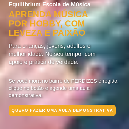
Equilibrium Escola de Música
APRENDA MÚSICA
POR HOBBY, COM
LEVEZA E PAIXÃO
Para crianças, jovens, adultos e
melhor idade. No seu tempo, com
apoio e prática de verdade.
Se você mora no bairro de PERDIZES e região,
clique no botão e agende uma aula
demonstrativa.
QUERO FAZER UMA AULA DEMONSTRATIVA