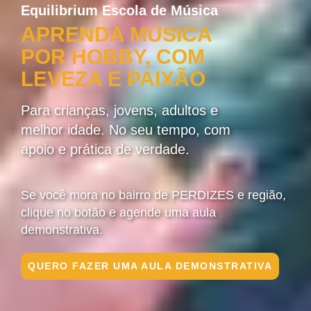
Equilibrium Escola de Música
APRENDA MÚSICA
POR HOBBY, COM
LEVEZA E PAIXÃO
Para crianças, jovens, adultos e
melhor idade. No seu tempo, com
apoio e prática de verdade.
Se você mora no bairro de PERDIZES e região,
clique no botão e agende uma aula
demonstrativa.
QUERO FAZER UMA AULA DEMONSTRATIVA