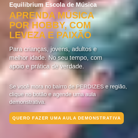
Equilibrium Escola de Música
APRENDA MÚSICA
POR HOBBY, COM
LEVEZA E PAIXÃO
Para crianças, jovens, adultos e
melhor idade. No seu tempo, com
apoio e prática de verdade.
Se você mora no bairro de PERDIZES e região,
clique no botão e agende uma aula
demonstrativa.
QUERO FAZER UMA AULA DEMONSTRATIVA