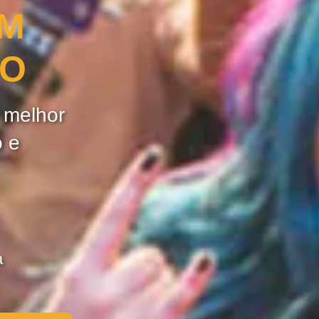
OM
ÃO
e melhor
o e
a