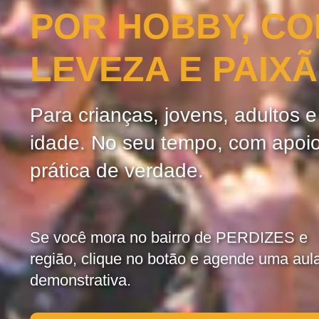
POR HOBBY, C
LEVEZA E PAIX
Para crianças, jovens, adultos 
idade. No seu tempo, com apoi
prática de verdade.
Se você mora no bairro de PERDIZES e
região, clique no botão e agende uma aul
demonstrativa.