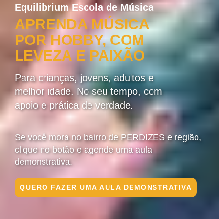
Equilibrium Escola de Música
APRENDA MÚSICA
POR HOBBY, COM
LEVEZA E PAIXÃO
Para crianças, jovens, adultos e
melhor idade. No seu tempo, com
apoio e prática de verdade.
Se você mora no bairro de PERDIZES e região,
clique no botão e agende uma aula
demonstrativa.
QUERO FAZER UMA AULA DEMONSTRATIVA