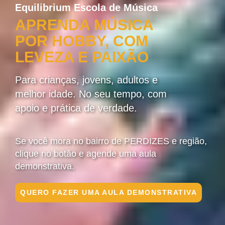
Equilibrium Escola de Música
APRENDA MÚSICA
POR HOBBY, COM
LEVEZA E PAIXÃO
Para crianças, jovens, adultos e
melhor idade. No seu tempo, com
apoio e prática de verdade.
Se você mora no bairro de PERDIZES e região,
clique no botão e agende uma aula
demonstrativa.
QUERO FAZER UMA AULA DEMONSTRATIVA