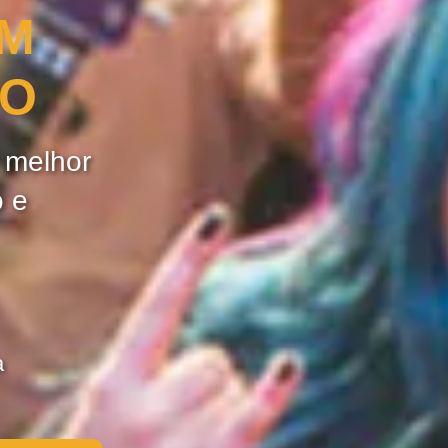
OM
ÃO
e melhor
o e
a