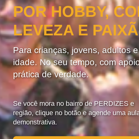
POR HOBBY, C
LEVEZA E PAIX
Para crianças, jovens, adultos 
idade. No seu tempo, com apoi
prática de verdade.
Se você mora no bairro de PERDIZES e
região, clique no botão e agende uma aul
demonstrativa.