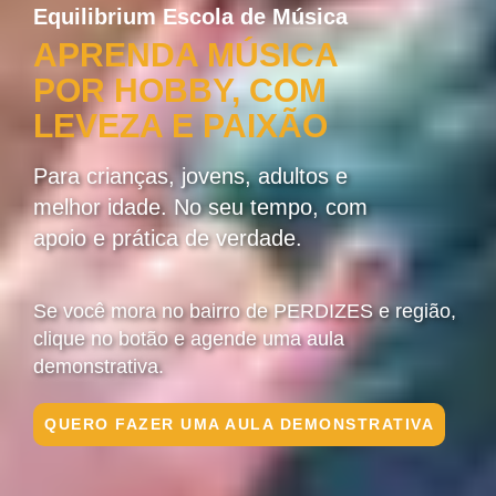
Equilibrium Escola de Música
APRENDA MÚSICA
POR HOBBY, COM
LEVEZA E PAIXÃO
Para crianças, jovens, adultos e
melhor idade. No seu tempo, com
apoio e prática de verdade.
Se você mora no bairro de PERDIZES e região,
clique no botão e agende uma aula
demonstrativa.
QUERO FAZER UMA AULA DEMONSTRATIVA