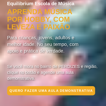
Equilibrium Escola de Música
APRENDA MÚSICA
POR HOBBY, COM
LEVEZA E PAIXÃO
Para crianças, jovens, adultos e
melhor idade. No seu tempo, com
apoio e prática de verdade.
Se você mora no bairro de PERDIZES e região,
clique no botão e agende uma aula
demonstrativa.
QUERO FAZER UMA AULA DEMONSTRATIVA