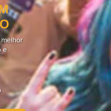
OM
ÃO
e melhor
o e
a