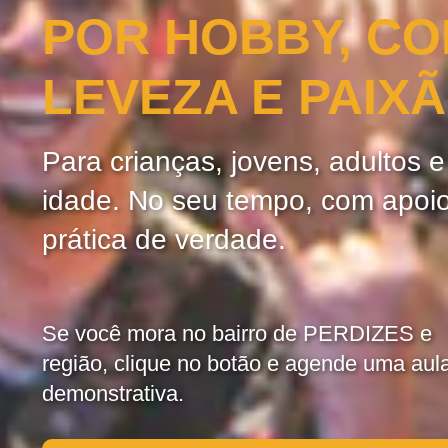
POR HOBBY, C
LEVEZA E PAIX
Para crianças, jovens, adultos 
idade. No seu tempo, com apoi
prática de verdade.
Se você mora no bairro de PERDIZES e
região, clique no botão e agende uma aul
demonstrativa.