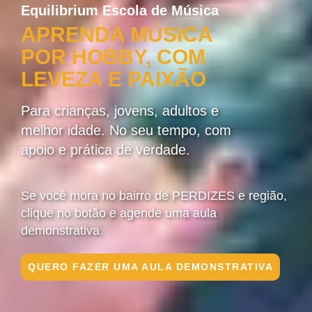
Equilibrium Escola de Música
APRENDA MÚSICA
POR HOBBY, COM
LEVEZA E PAIXÃO
Para crianças, jovens, adultos e
melhor idade. No seu tempo, com
apoio e prática de verdade.
Se você mora no bairro de PERDIZES e região,
clique no botão e agende uma aula
demonstrativa.
QUERO FAZER UMA AULA DEMONSTRATIVA